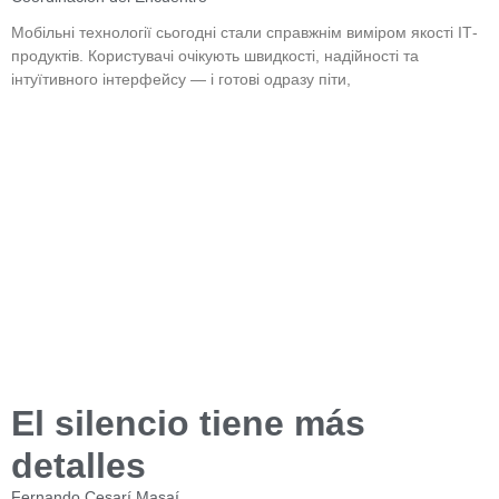
Мобільні технології сьогодні стали справжнім виміром якості ІТ-
продуктів. Користувачі очікують швидкості, надійності та
інтуїтивного інтерфейсу — і готові одразу піти,
El silencio tiene más
detalles
Fernando Cesarí Masaí