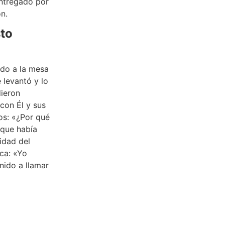
entregado por
n.
sto
ado a la mesa
 levantó y lo
dieron
con Él y sus
los: «¿Por qué
 que había
idad del
ca: «Yo
nido a llamar