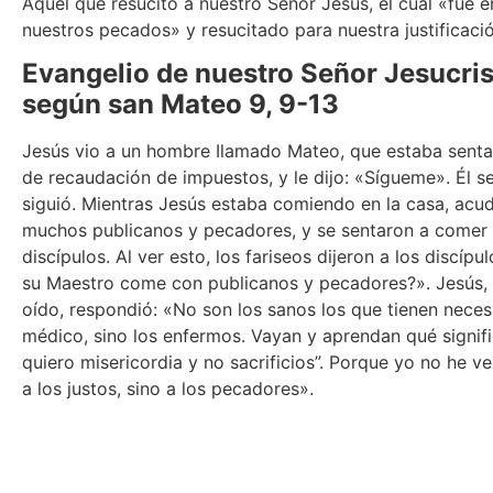
Aquél que resucitó a nuestro Señor Jesús, el cual «fue 
nuestros pecados» y resucitado para nuestra justificació
Evangelio de nuestro Señor Jesucri
según san Mateo 9, 9-13
Jesús vio a un hombre Ilamado Mateo, que estaba sent
de recaudación de impuestos, y le dijo: «Sígueme». Él se
siguió. Mientras Jesús estaba comiendo en la casa, acu
muchos publicanos y pecadores, y se sentaron a comer 
discípulos. Al ver esto, los fariseos dijeron a los discípu
su Maestro come con publicanos y pecadores?». Jesús,
oído, respondió: «No son los sanos los que tienen neces
médico, sino los enfermos. Vayan y aprendan qué signifi
quiero misericordia y no sacrificios”. Porque yo no he ve
a los justos, sino a los pecadores».