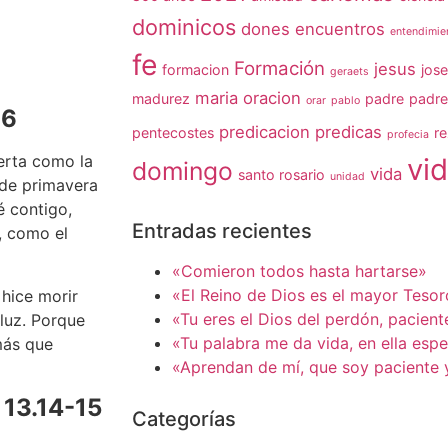
dominicos
dones
encuentros
entendimie
fe
Formación
jesus
formacion
jose
geraets
maria
oracion
madurez
padre
padre
orar
pablo
-6
predicacion
predicas
pentecostes
r
profecia
erta como la
vid
domingo
vida
santo rosario
unidad
 de primavera
é contigo,
Entradas recientes
, como el
«Comieron todos hasta hartarse»
«El Reino de Dios es el mayor Teso
 hice morir
«Tu eres el Dios del perdón, pacien
 luz. Porque
«Tu palabra me da vida, en ella esp
más que
«Aprendan de mí, que soy paciente 
13.14-15
Categorías