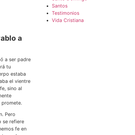
Santos
Testimonios
Vida Cristiana
Pablo a
ó a ser padre
rá tu
uerpo estaba
ba el vientre
e, sino al
amente
e promete.
ón. Pero
 se refiere
nemos fe en