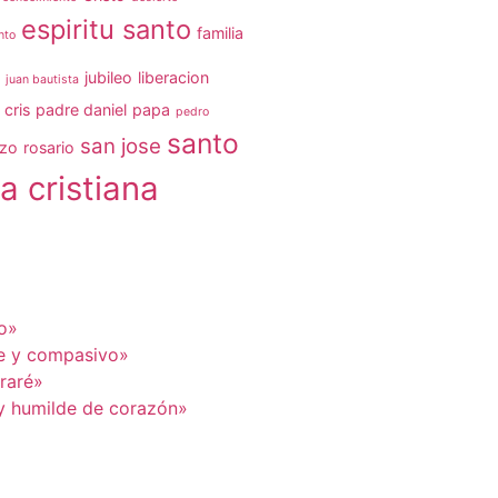
espiritu santo
familia
nto
jubileo
liberacion
juan bautista
 cris
padre daniel
papa
pedro
santo
san jose
ezo
rosario
a cristiana
ro»
te y compasivo»
eraré»
y humilde de corazón»