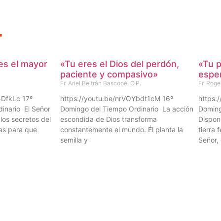
.
es el mayor
«Tu eres el Dios del perdón,
«Tu p
paciente y compasivo»
espe
Fr. Ariel Beltrán Bascopé, O.P.
Fr. Roge
4DfkLc 17º
https://youtu.be/nrVOYbdt1cM 16º
https:
inario El Señor
Domingo del Tiempo Ordinario La acción
Doming
los secretos del
escondida de Dios transforma
Dispon
as para que
constantemente el mundo. Él planta la
tierra 
semilla y
Señor,