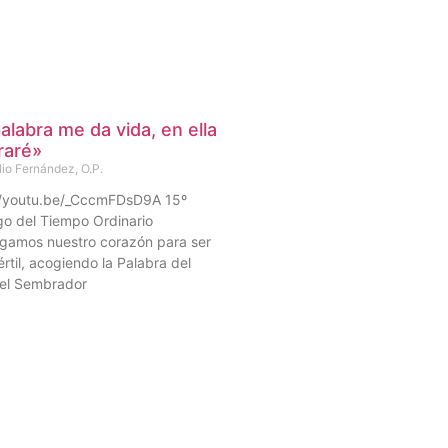
alabra me da vida, en ella
raré»
lio Fernández, O.P.
//youtu.be/_CccmFDsD9A 15º
o del Tiempo Ordinario
gamos nuestro corazón para ser
fértil, acogiendo la Palabra del
 el Sembrador