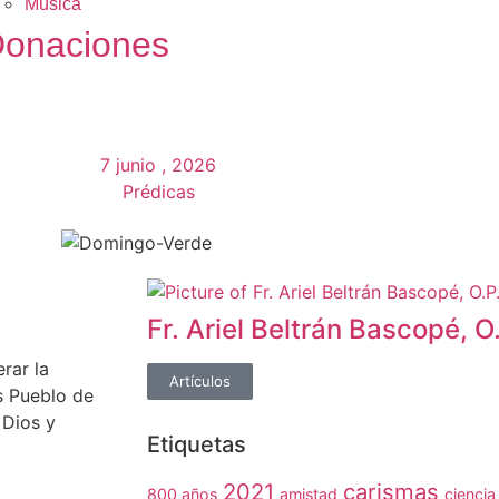
Música
onaciones
7 junio , 2026
Prédicas
Fr. Ariel Beltrán Bascopé, O
rar la
Artículos
s Pueblo de
 Dios y
Etiquetas
2021
carismas
800 años
amistad
ciencia