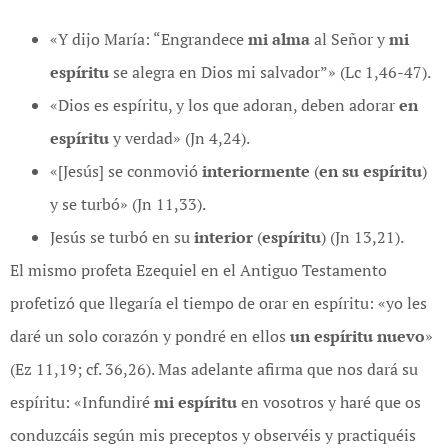
«Y dijo María: “Engrandece
mi alma
al Señor y
mi
espíritu
se alegra en Dios mi salvador”» (Lc 1,46-47).
«Dios es espíritu, y los que adoran, deben adorar
en
espíritu
y verdad» (Jn 4,24).
«[Jesús] se conmovió
interiormente
(
en su espíritu
)
y se turbó» (Jn 11,33).
Jesús se turbó en su
interior
(
espíritu
) (Jn 13,21).
El mismo profeta Ezequiel en el Antiguo Testamento
profetizó que llegaría el tiempo de orar en espíritu: «yo les
daré un solo corazón y pondré en ellos
un espíritu nuevo
»
(Ez 11,19; cf. 36,26). Mas adelante afirma que nos dará su
espíritu: «Infundiré
mi espíritu
en vosotros y haré que os
conduzcáis según mis preceptos y observéis y practiquéis