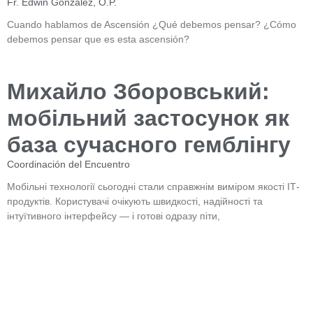
Fr. Edwin González, O.P.
Cuando hablamos de Ascensión ¿Qué debemos pensar? ¿Cómo
debemos pensar que es esta ascensión?
Михайло Зборовський:
мобільний застосунок як
база сучасного гемблінгу
Coordinación del Encuentro
Мобільні технології сьогодні стали справжнім виміром якості ІТ-
продуктів. Користувачі очікують швидкості, надійності та
інтуїтивного інтерфейсу — і готові одразу піти,