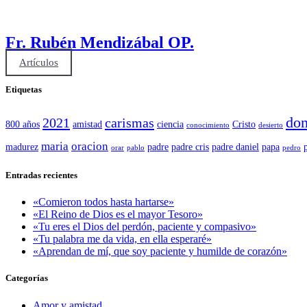
Fr. Rubén Mendizábal OP.
Artículos
Etiquetas
dom
2021
carismas
800 años
amistad
ciencia
Cristo
conocimiento
desierto
maria
oracion
madurez
padre
padre cris
padre daniel
papa
orar
pablo
pedro
Entradas recientes
«Comieron todos hasta hartarse»
«El Reino de Dios es el mayor Tesoro»
«Tu eres el Dios del perdón, paciente y compasivo»
«Tu palabra me da vida, en ella esperaré»
«Aprendan de mí, que soy paciente y humilde de corazón»
Categorías
Amor y amistad