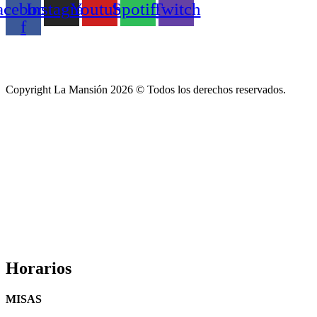
acebook-
Instagram
Youtube
Spotify
Twitch
f
Copyright La Mansión 2026 © Todos los derechos reservados.
Horarios
MISAS