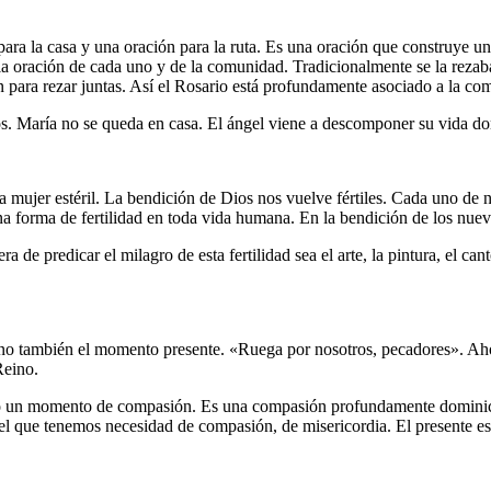
para la casa y una oración para la ruta. Es una oración que construye
a oración de cada uno y de la comunidad. Tradicionalmente se la rezaba
an para rezar juntas. Así el Rosario está profundamente asociado a la co
ros. María no se queda en casa. El ángel viene a descomponer su vida do
a mujer estéril. La bendición de Dios nos vuelve fértiles. Cada uno de n
a forma de fertilidad en toda vida humana. En la bendición de los nuevo
a de predicar el milagro de esta fertilidad sea el arte, la pintura, el c
no también el momento presente. «Ruega por nosotros, pecadores». Ahora
Reino.
como un momento de compasión. Es una compasión profundamente domini
el que tenemos necesidad de compasión, de misericordia. El presente es