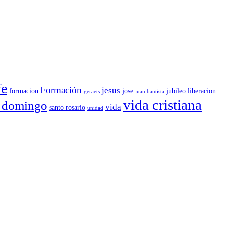
fe
Formación
jesus
formacion
jose
jubileo
liberacion
geraets
juan bautista
vida cristiana
o domingo
vida
santo rosario
unidad