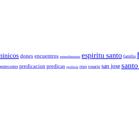
espiritu santo
inicos
dones
encuentros
familia
entendimiento
sant
san jose
predicacion
predicas
pentecostes
rezo
rosario
profecia