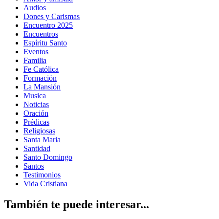
Audios
Dones y Carismas
Encuentro 2025
Encuentros
Espíritu Santo
Eventos
Familia
Fe Católica
Formación
La Mansión
Musica
Noticias
Oración
Prédicas
Religiosas
Santa Maria
Santidad
Santo Domingo
Santos
Testimonios
Vida Cristiana
También te puede interesar...