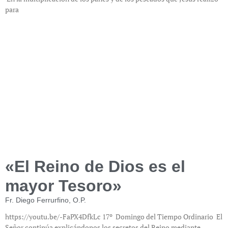
para
«El Reino de Dios es el
mayor Tesoro»
Fr. Diego Ferrurfino, O.P.
https://youtu.be/-FaPX4DfkLc 17º Domingo del Tiempo Ordinario El
Señor continúa explicándonos los secretos del Reino mediante